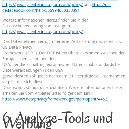
https://privacycenter.instagram.com/policy/
und
https://de-
de.facebook.com/help/566994660333381
.
Weitere Informationen hierzu finden Sie in der
Datenschutzerklärung von Instagram:
https://privacycenter.instagram.com/policy/
.
Das Unternehmen verfügt über eine Zertifizierung nach dem „EU-
US Data Privacy
Framework“ (DPF). Der DPF ist ein Übereinkommen zwischen der
Europäischen Union und den
USA, der die Einhaltung europäischer Datenschutzstandards bei
Datenverarbeitungen in den USA
gewährleisten soll. Jedes nach dem DPF zertifizierte Unternehmen
verpflichtet sich, diese
Datenschutzstandards einzuhalten. Weitere Informationen hierzu
erhalten Sie vom Anbieter unter folgendem Link:
https://www.dataprivacyframework.gov/participant/4452
.
6. Analyse-Tools und
Werbung