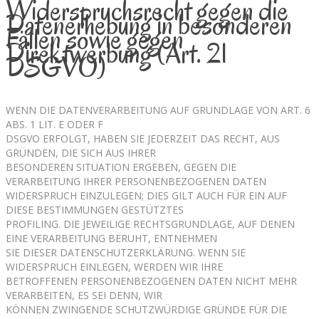
Widerspruchsrecht gegen die
Datenerhebung in besonderen
Fällen sowie gegen
Direktwerbung (Art. 21
DSGVO)
WENN DIE DATENVERARBEITUNG AUF GRUNDLAGE VON ART. 6
ABS. 1 LIT. E ODER F
DSGVO ERFOLGT, HABEN SIE JEDERZEIT DAS RECHT, AUS
GRÜNDEN, DIE SICH AUS IHRER
BESONDEREN SITUATION ERGEBEN, GEGEN DIE
VERARBEITUNG IHRER PERSONENBEZOGENEN DATEN
WIDERSPRUCH EINZULEGEN; DIES GILT AUCH FÜR EIN AUF
DIESE BESTIMMUNGEN GESTÜTZTES
PROFILING. DIE JEWEILIGE RECHTSGRUNDLAGE, AUF DENEN
EINE VERARBEITUNG BERUHT, ENTNEHMEN
SIE DIESER DATENSCHUTZERKLÄRUNG. WENN SIE
WIDERSPRUCH EINLEGEN, WERDEN WIR IHRE
BETROFFENEN PERSONENBEZOGENEN DATEN NICHT MEHR
VERARBEITEN, ES SEI DENN, WIR
KÖNNEN ZWINGENDE SCHUTZWÜRDIGE GRÜNDE FÜR DIE