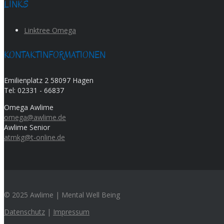
LINKS
Linktree Omega
KONTAKTINFORMATIONEN
Emilienplatz 2 58097 Hagen
Tel:
02331 - 66837
Omega Awlime
omega@awlime.de
Awlime Senior
atmkg@t-online.de
© 2025 Awlime | Mental Well Being
Datenschutz
|
Impressum