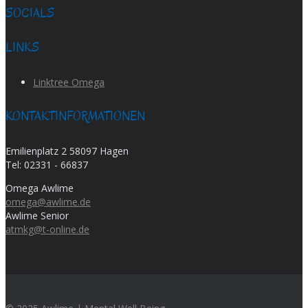
SOCIALS
LINKS
Linktree Omega
KONTAKTINFORMATIONEN
Emilienplatz 2 58097 Hagen
Tel:
02331 - 66837
Omega Awlime
omega@awlime.de
Awlime Senior
atmkg@t-online.de