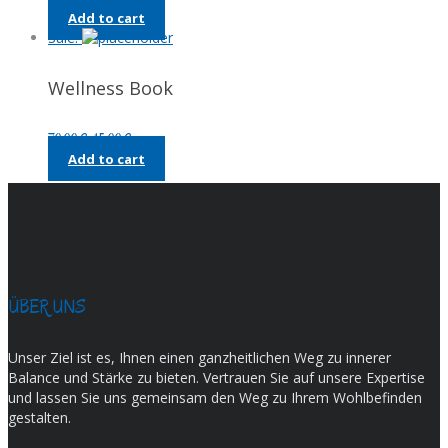
price
price
Add to cart
was:
is:
Sale!
90,00 €.
55,00 €.
Wellness Book
Original
Current
70,00
€
45,00
€
price
price
Add to cart
was:
is:
70,00 €.
45,00 €.
ÜBER UNS
Unser Ziel ist es, Ihnen einen ganzheitlichen Weg zu innerer
Balance und Stärke zu bieten. Vertrauen Sie auf unsere Expertise
und lassen Sie uns gemeinsam den Weg zu Ihrem Wohlbefinden
gestalten.