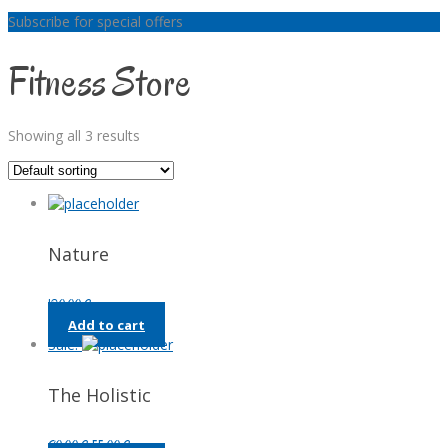
Subscribe for special offers
Fitness Store
Showing all 3 results
Nature
120,00
€
Add to cart
Sale!
The Holistic
Original
Current
90,00
€
55,00
€