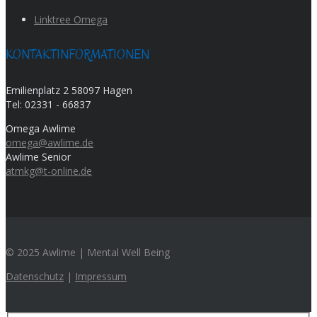
Linktree Omega
KONTAKTINFORMATIONEN
Emilienplatz 2 58097 Hagen
Tel:
02331 - 66837
Omega Awlime
omega@awlime.de
Awlime Senior
atmkg@t-online.de
© 2025 Awlime | Mental Well Being
Datenschutz
|
Impressum