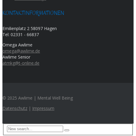
KONTAKTINFORMATIONEN
Emilienplatz 2 58097 Hagen
Tel:
02331 - 66837
Omega Awlime
omega@awlime.de
Awlime Senior
atmkg@t-online.de
© 2025 Awlime | Mental Well Being
Datenschutz
|
Impressum