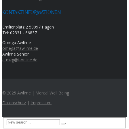
KONTAKTINFORMATIONEN
Emilienplatz 2 58097 Hagen
Tel:
02331 - 66837
Omega Awlime
omega@awlime.de
Awlime Senior
atmkg@t-online.de
© 2025 Awlime | Mental Well Being
Datenschutz
|
Impressum