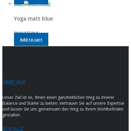
was:
is:
Sale!
90,00 €.
55,00 €.
Yoga matt blue
Original
Current
90,00
€
55,00
€
price
price
Add to cart
was:
is:
90,00 €.
55,00 €.
ÜBER UNS
Unser Ziel ist es, Ihnen einen ganzheitlichen Weg zu innerer
Balance und Stärke zu bieten. Vertrauen Sie auf unsere Expertise
und lassen Sie uns gemeinsam den Weg zu Ihrem Wohlbefinden
gestalten.
SOCIALS