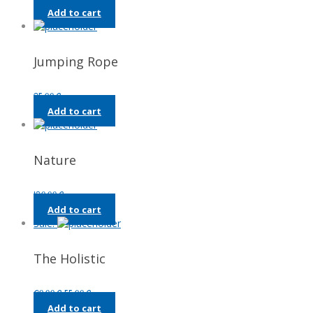
Add to cart
Jumping Rope
25,00
€
Add to cart
Nature
120,00
€
Add to cart
Sale!
The Holistic
Original
Current
90,00
€
55,00
€
price
price
Add to cart