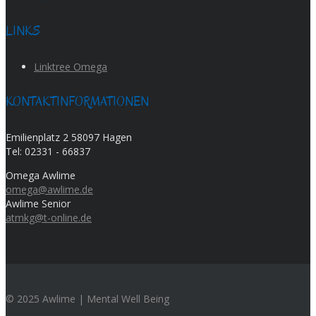
LINKS
Linktree Omega
KONTAKTINFORMATIONEN
Emilienplatz 2 58097 Hagen
Tel:
02331 - 66837
Omega Awlime
omega@awlime.de
Awlime Senior
atmkg@t-online.de
© 2025 Awlime | Mental Well Being