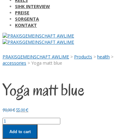
REELS
SIHK INTERVIEW
PREISE
SORGENTA
KONTAKT
PRAXISGEMEINSCHAFT AWLIME
>
Products
>
health
>
accessories
>
Yoga matt blue
Yoga matt blue
Original
Current
90,00
€
55,00
€
price
price
Yoga
was:
is:
matt
90,00 €.
55,00 €.
Add to cart
blue
quantity