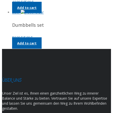
Original
Current
40,00
€
25,00
€
price
price
Add to cart
was:
is:
Sale!
40,00 €.
25,00 €.
Dumbbells set
Original
Current
30,00
€
15,00
€
price
price
Add to cart
was:
is:
30,00 €.
15,00 €.
ÜBER UNS
Unser Ziel ist es, Ihnen einen ganzheitlichen Weg zu innerer
Balance und Stärke zu bieten. Vertrauen Sie auf unsere Expertise
und lassen Sie uns gemeinsam den Weg zu Ihrem Wohlbefinden
gestalten.