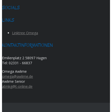
SOCIALS
LINKS
Linktree Omega
KONTAKTINFORMATIONEN
Emilienplatz 2 58097 Hagen
Tel:
02331 - 66837
Omega Awlime
omega@awlime.de
Awlime Senior
atmkg@t-online.de