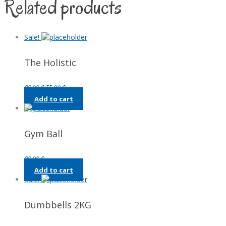
Related products
Sale!
The Holistic
Original
Current
90,00
€
55,00
€
price
price
Add to cart
was:
is:
90,00 €.
55,00 €.
Gym Ball
90,00
€
Add to cart
Sale!
Dumbbells 2KG