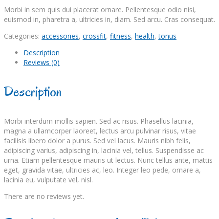
Morbi in sem quis dui placerat ornare. Pellentesque odio nisi,
euismod in, pharetra a, ultricies in, diam. Sed arcu. Cras consequat.
Categories:
accessories
,
crossfit
,
fitness
,
health
,
tonus
Description
Reviews (0)
Description
Morbi interdum mollis sapien. Sed ac risus. Phasellus lacinia,
magna a ullamcorper laoreet, lectus arcu pulvinar risus, vitae
facilisis libero dolor a purus. Sed vel lacus. Mauris nibh felis,
adipiscing varius, adipiscing in, lacinia vel, tellus. Suspendisse ac
urna. Etiam pellentesque mauris ut lectus. Nunc tellus ante, mattis
eget, gravida vitae, ultricies ac, leo. Integer leo pede, ornare a,
lacinia eu, vulputate vel, nisl.
There are no reviews yet.