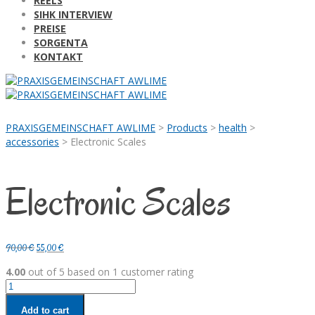
REELS
SIHK INTERVIEW
PREISE
SORGENTA
KONTAKT
PRAXISGEMEINSCHAFT AWLIME
>
Products
>
health
>
accessories
>
Electronic Scales
Electronic Scales
Original
Current
90,00
€
55,00
€
price
price
4.00
out of
5
based on
1
customer rating
was:
is:
Electronic
90,00 €.
55,00 €.
Scales
Add to cart
quantity