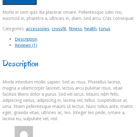
Morbi in sem quis dui placerat ornare. Pellentesque odio nisi,
euismod in, pharetra a, ultricies in, diam. Sed arcu. Cras consequat.
Categories:
accessories
,
crossfit
,
fitness
,
health
,
tonus
Description
Reviews (1)
Description
Morbi interdum mollis sapien. Sed ac risus. Phasellus lacinia,
magna a ullamcorper laoreet, lectus arcu pulvinar risus, vitae
facilisis libero dolor a purus. Sed vel lacus. Mauris nibh felis,
adipiscing varius, adipiscing in, lacinia vel, tellus. Suspendisse ac
urna. Etiam pellentesque mauris ut lectus. Nunc tellus ante, mattis
eget, gravida vitae, ultricies ac, leo. Integer leo pede, ornare a,
lacinia eu, vulputate vel, nisl.